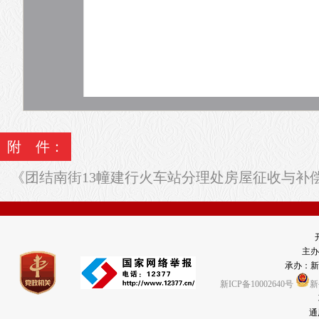
附 件：
《团结南街13幢建行火车站分理处房屋征收与补偿方
主办
承办：新
新ICP备10002640号
新
通