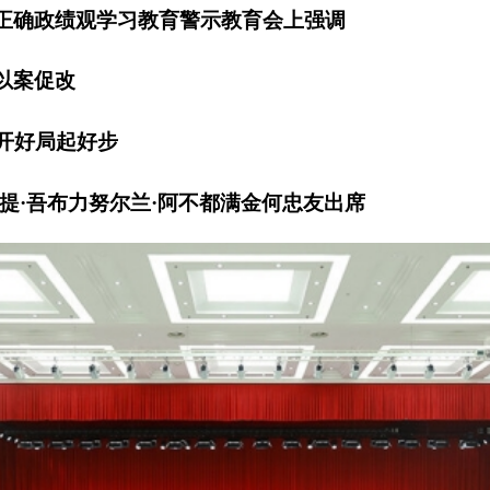
正确政绩观学习教育警示教育会上强调
以案促改
”开好局起好步
提·吾布力努尔兰·阿不都满金何忠友出席