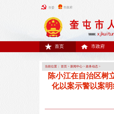
市政府
市委
首页
市政府
当前位置：
首页
>
新闻中心
>
政务动态
>
陈小江在自治区树
化以案示警以案明