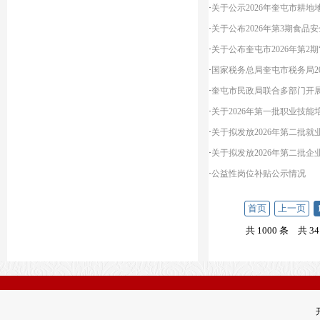
·
关于公示2026年奎屯市耕
·
关于公布2026年第3期食品
·
关于公布奎屯市2026年第2
·
国家税务总局奎屯市税务局20
·
奎屯市民政局联合多部门开展
·
关于2026年第一批职业技
·
关于拟发放2026年第二批
·
关于拟发放2026年第二批
·
公益性岗位补贴公示情况
首页
上一页
共 1000 条
共 34