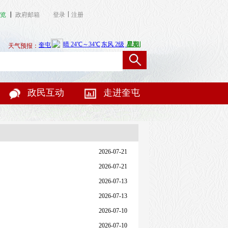
|
览
┃
政府邮箱
登录
注册
天气预报：
政民互动
走进奎屯
2026-07-21
2026-07-21
2026-07-13
2026-07-13
2026-07-10
2026-07-10