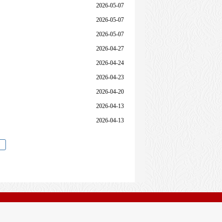
2026-05-07
2026-05-07
2026-05-07
2026-04-27
2026-04-24
2026-04-23
2026-04-20
2026-04-13
2026-04-13