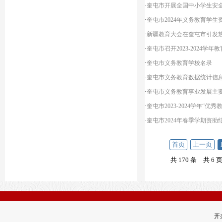
·
奎屯市开展全国中小学生安
·
奎屯市2024年义务教育学
·
新疆教育大会在奎屯市引发
·
奎屯市召开2023-2024
·
奎屯市义务教育学校名录
·
奎屯市义务教育数据统计信
·
奎屯市义务教育事业发展主
·
奎屯市2023-2024学年“
·
奎屯市2024年春季学期资助
首页
上一页
共 170 条
共 6 
开